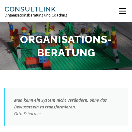
Zum
CONSULTLINK
Inhalt
Menü
Organisationsberatung und Coaching
springen
ORGANISATIONS­BERATUNG
COACHING
ORGANISATIONS­
BERATUNG
ABOUT
KONTAKT
COOKIE-RICHTLINIE (EU)
Man kann ein System nicht verändern, ohne das
Bewusstsein zu transformieren.
Otto Scharmer